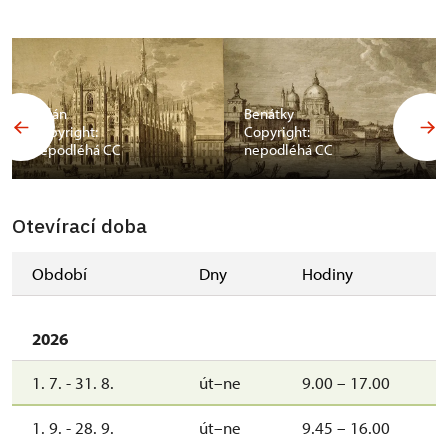
Milán
Benátky
Copyright:
Copyright:
nepodléhá CC
nepodléhá CC
Otevírací doba
Období
Dny
Hodiny
2026
1. 7. - 31. 8.
út–ne
9.00 – 17.00
1. 9. - 28. 9.
út–ne
9.45 – 16.00