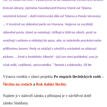
„Ve 12 hodin na mši…. Vydali jsme se do Akademie výtvarných umění.
Krásné obrazy, zejména Nanebevzetí Panny Marie od Tiziana,
nesmírně krásné – další mistrovská díla od Tiziana a Paola Veronese.
… V továrně na skleněné perly na Muranu. Nejprve se vyrábějí
skleněné pruty, které se natahují, stříhají a třídí na sítech, poté se
smíchají s pískem a vkládají do pece, aby se zabránilo praskání nebo
přílišnému tavení. Perly se otáčejí v ohništi a následně se uhlazují
pískem. … Poté u hraběnky Alberizi – její syn není pohledný, ona je
však milá, vzdělaná, spisovatelka."
Terezie z Lobkowitz, 28 let
Výstava vznikla v rámci projektu
Po stopách šlechtických rodů –
Šlechta na cestách
a
Rok italské šlechty
.
Najdete ji v nádvoří zámku a přístupná je v návštěvní době
zámku Slatiňany.