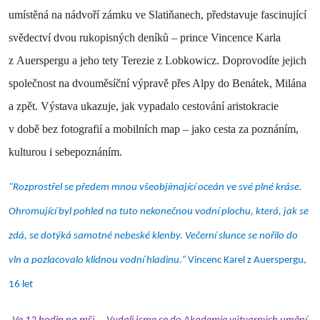
umístěná na nádvoří zámku ve Slatiňanech, představuje fascinující
svědectví dvou rukopisných deníků – prince Vincence Karla
z Auerspergu a jeho tety Terezie z Lobkowicz. Doprovodíte jejich
společnost na dvouměsíční výpravě přes Alpy do Benátek, Milána
a zpět. Výstava ukazuje, jak vypadalo cestování aristokracie
v době bez fotografií a mobilních map – jako cesta za poznáním,
kulturou i sebepoznáním.
"Rozprostřel se předem mnou všeobjímající oceán ve své plné kráse.
Ohromující byl pohled na tuto nekonečnou vodní plochu, která, jak se
zdá, se dotýká samotné nebeské klenby. Večerní slunce se nořilo do
vln a pozlacovalo klidnou vodní hladinu.“
Vincenc Karel z Auerspergu,
16 let