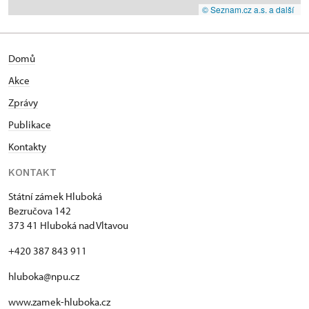
© Seznam.cz a.s. a další
Domů
Akce
Zprávy
Publikace
Kontakty
KONTAKT
Státní zámek Hluboká
Bezručova 142
373 41 Hluboká nad Vltavou
+420 387 843 911
hluboka@npu.cz
www.zamek-hluboka.cz