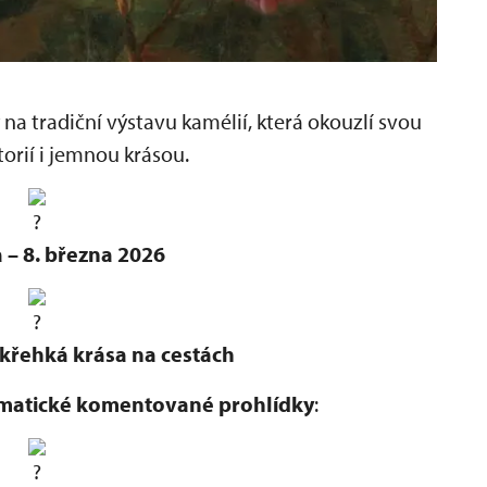
a tradiční výstavu kamélií, která okouzlí svou
torií i jemnou krásou.
 – 8. března 2026
 křehká krása na cestách
matické komentované prohlídky
: