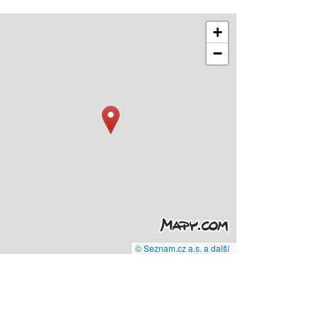
+
−
© Seznam.cz a.s. a další