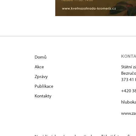
KONT
Domů
Akce
Státní 
Bezručo
Zprávy
373 41 
Publikace
+420 3
Kontakty
hlubok
www.za