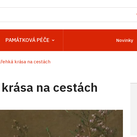
PAMÁTKOVÁ PÉČE
Novinky
křehká krása na cestách
 krása na cestách