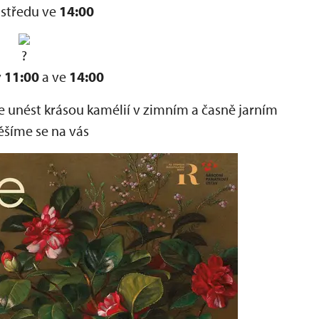
 středu ve
14:00
v
11:00
a ve
14:00
 se unést krásou kamélií v zimním a časně jarním
Těšíme se na vás