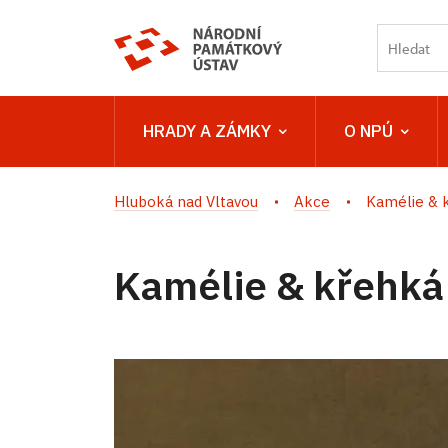
HRADY A ZÁMKY
O NPÚ
Hluboká nad Vltavou
Akce
Kamélie & 
Kamélie & křehká