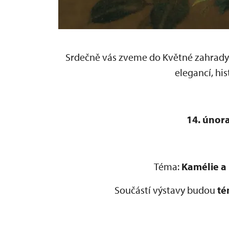
Srdečně vás zveme do Květné zahrady n
elegancí, his
14. února
Téma:
Kamélie a
Součástí výstavy budou
té