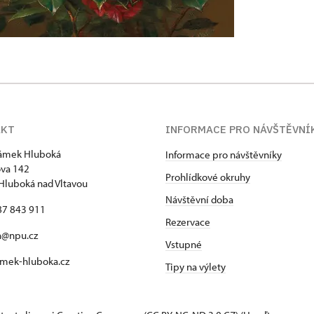
AKT
INFORMACE PRO NÁVŠTĚVNÍ
zámek Hluboká
Informace pro návštěvníky
va 142
Prohlídkové okruhy
Hluboká nad Vltavou
Návštěvní doba
87 843 911
Rezervace
a@npu.cz
Vstupné
mek-hluboka.cz
Tipy na výlety