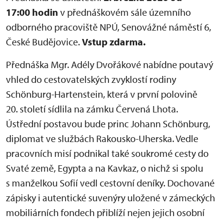
17:00 hodin
v přednáškovém sále územního
odborného pracoviště NPÚ, Senovážné náměstí 6,
České Budějovice.
Vstup zdarma.
Přednáška Mgr. Adély Dvořákové nabídne poutavý
vhled do cestovatelských zvyklostí rodiny
Schönburg-Hartenstein, která v první polovině
20. století sídlila na zámku Červená Lhota.
Ústřední postavou bude princ Johann Schönburg,
diplomat ve službách Rakousko-Uherska. Vedle
pracovních misí podnikal také soukromé cesty do
Svaté země, Egypta a na Kavkaz, o nichž si spolu
s manželkou Sofií vedl cestovní deníky. Dochované
zápisky i autentické suvenýry uložené v zámeckých
mobiliárních fondech přiblíží nejen jejich osobní