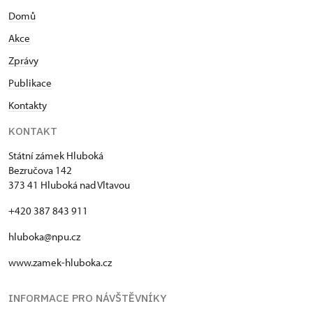
Domů
Akce
Zprávy
Publikace
Kontakty
KONTAKT
Státní zámek Hluboká
Bezručova 142
373 41 Hluboká nad Vltavou
+420 387 843 911
hluboka@npu.cz
www.zamek-hluboka.cz
INFORMACE PRO NÁVŠTĚVNÍKY