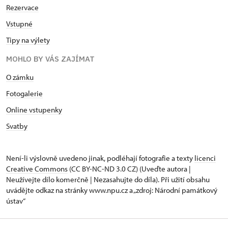
Rezervace
Vstupné
Tipy na výlety
MOHLO BY VÁS ZAJÍMAT
O zámku
Fotogalerie
Online vstupenky
Svatby
Není-li výslovně uvedeno jinak, podléhají fotografie a texty
licenci
Creative Commons
(CC BY-NC-ND 3.0 CZ) (Uveďte autora |
Neužívejte dílo komerčně | Nezasahujte do díla). Při užití obsahu
uvádějte odkaz na stránky www.npu.cz a „zdroj: Národní památkový
ústav“