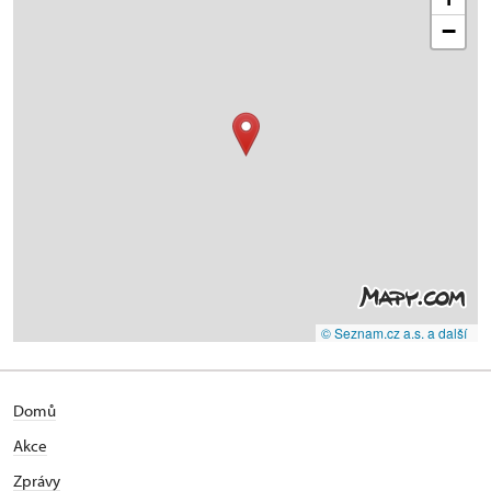
−
© Seznam.cz a.s. a další
Domů
Akce
Zprávy