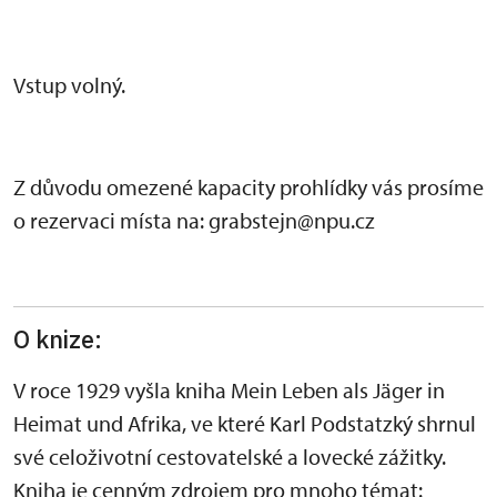
Vstup volný.
Z důvodu omezené kapacity prohlídky vás prosíme
o rezervaci místa na: grabstejn@npu.cz
O knize:
V roce 1929 vyšla kniha Mein Leben als Jäger in
Heimat und Afrika, ve které Karl Podstatzký shrnul
své celoživotní cestovatelské a lovecké zážitky.
Kniha je cenným zdrojem pro mnoho témat: