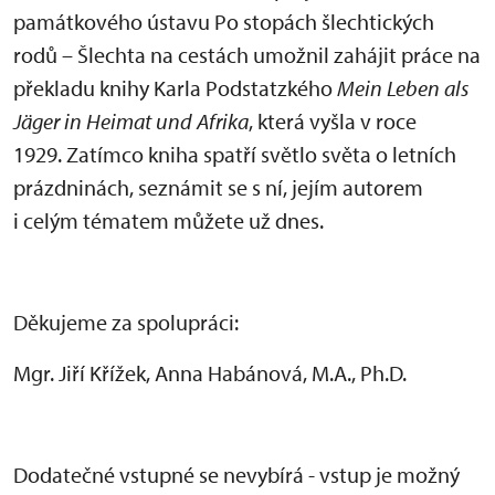
památkového ústavu Po stopách šlechtických
rodů – Šlechta na cestách umožnil zahájit práce na
překladu knihy Karla Podstatzkého
Mein Leben als
Jäger in Heimat und Afrika
, která vyšla v roce
1929. Zatímco kniha spatří světlo světa o letních
prázdninách, seznámit se s ní, jejím autorem
i celým tématem můžete už dnes.
Děkujeme za spolupráci:
Mgr. Jiří Křížek, Anna Habánová, M.A., Ph.D.
Dodatečné vstupné se nevybírá - vstup je možný