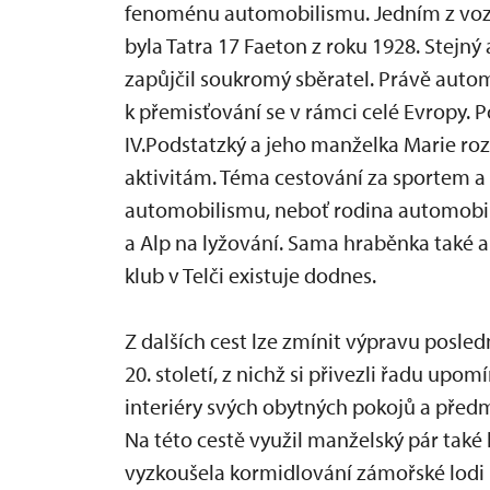
fenoménu automobilismu. Jedním z vozů,
byla Tatra 17 Faeton z roku 1928. Stejn
zapůjčil soukromý sběratel. Právě auto
k přemisťování se v rámci celé Evropy. 
IV.Podstatzký a jeho manželka Marie roz
aktivitám. Téma cestování za sportem a
automobilismu, neboť rodina automobily
a Alp na lyžování. Sama hraběnka také a
klub v Telči existuje dodnes.
Z dalších cest lze zmínit výpravu posled
20. století, z nichž si přivezli řadu up
interiéry svých obytných pokojů a předm
Na této cestě využil manželský pár tak
vyzkoušela kormidlování zámořské lodi