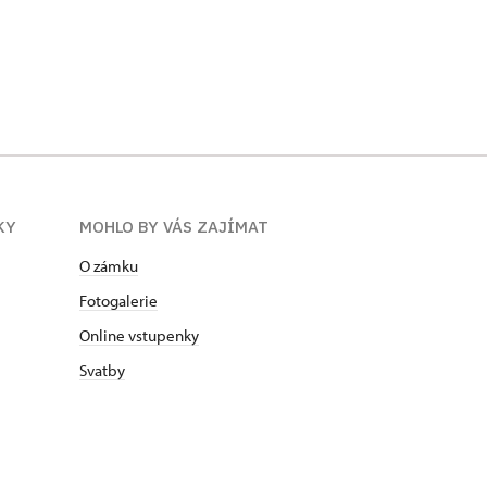
KY
MOHLO BY VÁS ZAJÍMAT
O zámku
Fotogalerie
Online vstupenky
Svatby