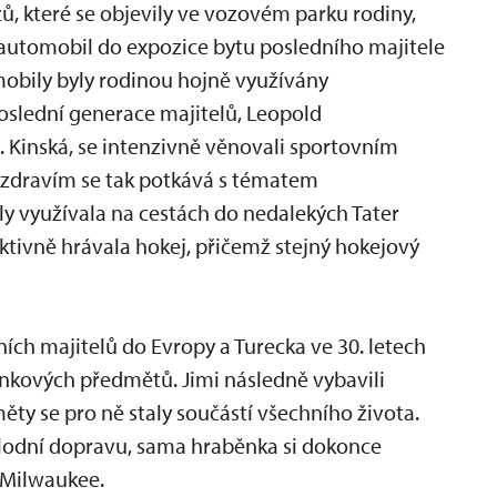
 které se objevily ve vozovém parku rodiny,
ý automobil do expozice bytu posledního majitele
mobily byly rodinou hojně využívány
Poslední generace majitelů, Leopold
. Kinská, se intenzivně věnovali sportovním
 zdravím se tak potkává s tématem
 využívala na cestách do nedalekých Tater
ktivně hrávala hokej, přičemž stejný hokejový
ních majitelů do Evropy a Turecka ve 30. letech
omínkových předmětů. Jimi následně vybavili
ěty se pro ně staly součástí všechního života.
é lodní dopravu, sama hraběnka si dokonce
 Milwaukee.