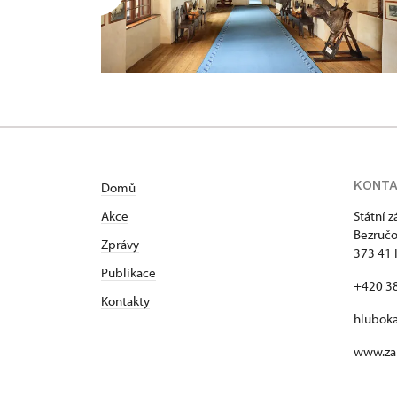
KONT
Domů
Akce
Státní 
Bezručo
Zprávy
373 41 
Publikace
+420 3
Kontakty
hlubok
www.za