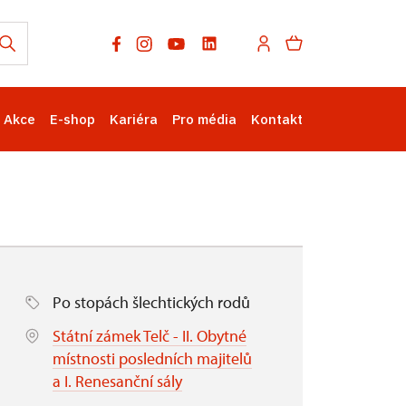
Akce
E-shop
Kariéra
Pro média
Kontakt
Po stopách šlechtických rodů
Státní zámek Telč - II. Obytné
místnosti posledních majitelů
a I. Renesanční sály