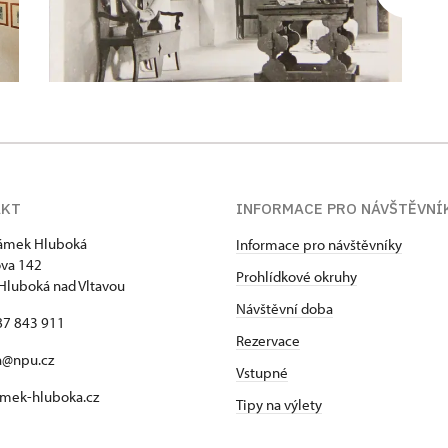
AKT
INFORMACE PRO NÁVŠTĚVNÍ
zámek Hluboká
Informace pro návštěvníky
va 142
Prohlídkové okruhy
Hluboká nad Vltavou
Návštěvní doba
87 843 911
Rezervace
a@npu.cz
Vstupné
mek-hluboka.cz
Tipy na výlety