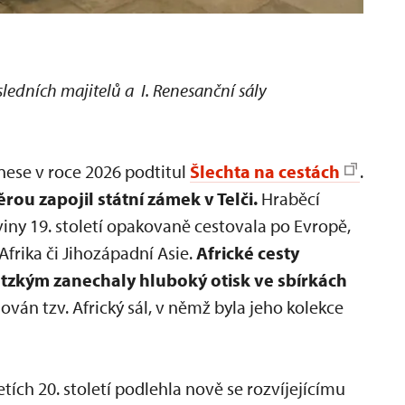
sledních majitelů a I. Renesanční sály
nese v roce 2026 podtitul
Šlechta na cestách
.
u zapojil státní zámek v Telči.
Hraběcí
iny 19. století opakovaně cestovala po Evropě,
Afrika či Jihozápadní Asie.
Africké cesty
zkým zanechaly hluboký otisk ve sbírkách
lován tzv. Africký sál, v němž byla jeho kolekce
tích 20. století podlehla nově se rozvíjejícímu