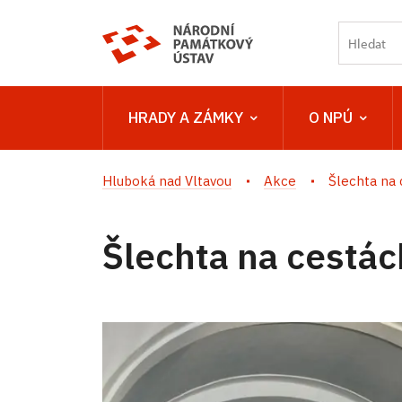
HRADY A ZÁMKY
O NPÚ
Hluboká nad Vltavou
Akce
Šlechta na 
Šlechta na cestác