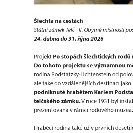
Šlechta na cestách
Státní zámek Telč - II. Obytné místnosti po
24. dubna do 31. října 2026
Projekt
Po stopách šlechtických rodů
Do tohoto projektu se významnou měro
rodina Podstatzky-Lichtenstein od polov
ale také do vzdálenějších destinací jako 
podniknuté hrabětem Karlem Podstat
telčského zámku.
V roce 1931 byl insta
prezentovaná v rámci rodového muzea.
Hraběcí rodina také už v prvních desetile