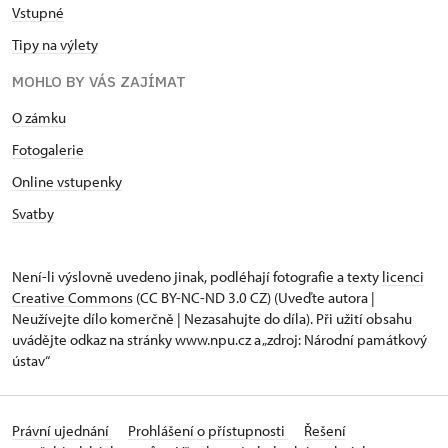
Vstupné
Tipy na výlety
MOHLO BY VÁS ZAJÍMAT
O zámku
Fotogalerie
Online vstupenky
Svatby
Není-li výslovně uvedeno jinak, podléhají fotografie a texty
licenci
Creative Commons
(CC BY-NC-ND 3.0 CZ) (Uveďte autora |
Neužívejte dílo komerčně | Nezasahujte do díla). Při užití obsahu
uvádějte odkaz na stránky www.npu.cz a „zdroj: Národní památkový
ústav“
Právní ujednání
Prohlášení o přístupnosti
Řešení