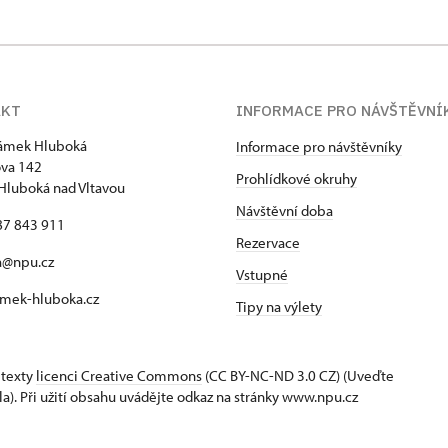
AKT
INFORMACE PRO NÁVŠTĚVNÍ
zámek Hluboká
Informace pro návštěvníky
va 142
Prohlídkové okruhy
Hluboká nad Vltavou
Návštěvní doba
87 843 911
Rezervace
a@npu.cz
Vstupné
mek-hluboka.cz
Tipy na výlety
 texty
licenci Creative Commons
(CC BY-NC-ND 3.0 CZ) (Uveďte
la). Při užití obsahu uvádějte odkaz na stránky www.npu.cz