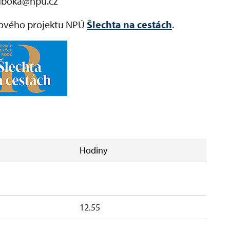
uboka@npu.cz
ikového projektu NPÚ
Šlechta na cestách
.
Hodiny
12.55