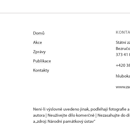
KONT
Domů
Akce
Státní 
Bezručo
Zprávy
373 41 
Publikace
+420 3
Kontakty
hlubok
www.za
Není-li výslovně uvedeno jinak, podléhají fotografie a
autora | Neužívejte dílo komerčně | Nezasahujte do dí
a „zdroj: Národní památkový ústav“