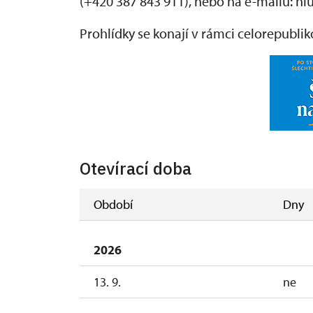
(+420 387 843 911), nebo na e-mailu:
hl
Prohlídky se konají v rámci celorepubl
Otevírací doba
Období
Dny
2026
13. 9.
ne