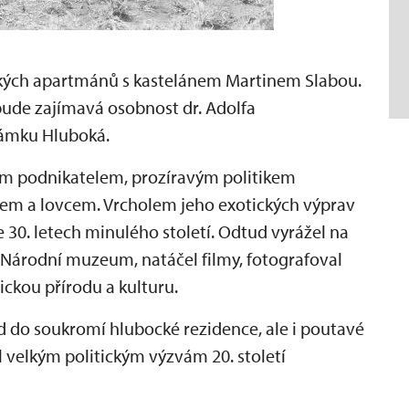
ých apartmánů s kastelánem Martinem Slabou.
ude zajímavá osobnost dr. Adolfa
zámku Hluboká.
m podnikatelem, prozíravým politikem
lem a lovcem. Vrcholem jeho exotických výprav
e 30. letech minulého století. Odtud vyrážel na
o Národní muzeum, natáčel filmy, fotografoval
ickou přírodu a kulturu.
d do soukromí hlubocké rezidence, ale i poutavé
l velkým politickým výzvám 20. století