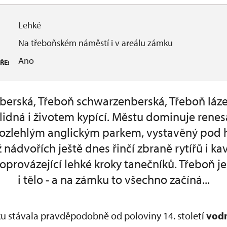
Lehké
Na třeboňském náměstí i v areálu zámku
Ano
ŘE:
erská, Třeboň schwarzenberská, Třeboň láze
klidná i životem kypící. Městu dominuje rene
ozlehlým anglickým parkem, vystavěný pod h
 nádvořích ještě dnes řinčí zbraně rytířů i kav
provázející lehké kroky tanečníků. Třeboň je
i tělo - a na zámku to všechno začíná...
 stávala pravděpodobně od poloviny 14. století
vodn