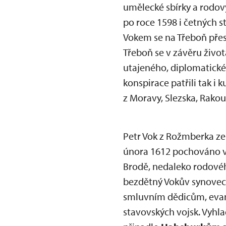
umělecké sbírky a rodov
po roce 1598 i četných 
Vokem se na Třeboň přest
Třeboň se v závěru živo
utajeného, diplomatické
konspirace patřili tak i
z Moravy, Slezska, Rakous
Petr Vok z Rožmberka ze
února 1612 pochováno v
Brodě, nedaleko rodovéh
bezdětný Vokův synovec 
smluvním dědicům, eva
stavovských vojsk. Vyhl