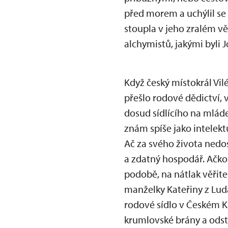
před morem a uchýlil se
stoupla v jeho zralém vě
alchymistů, jakými byli 
Když český místokrál Vi
přešlo rodové dědictví,
dosud sídlícího na mlád
znám spíše jako intelekt
Ač za svého života nedos
a zdatný hospodář. Ačkol
podobě, na nátlak věřite
manželky Kateřiny z Luda
rodové sídlo v Českém Kr
krumlovské brány a odst