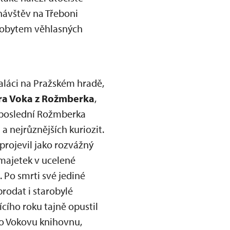
návštěv na Třeboni
i pobytem věhlasných
aláci na Pražském hradě,
ra Voka z Rožmberka
,
l poslední Rožmberka
a nejrůznějších kuriozit.
projevil jako rozvážný
 majetek v ucelené
 Po smrti své jediné
rodat i starobylé
cího roku tajně opustil
 o Vokovu knihovnu,