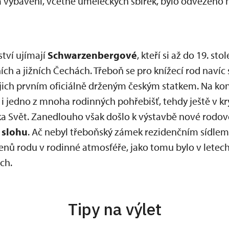
 vybavení, včetně uměleckých sbírek, bylo odvezeno 
tví ujímají
Schwarzenbergové
, kteří si až do 19. st
h a jižních Čechách. Třeboň se pro knížecí rod navíc s
jejich prvním oficiálně drženým českým statkem. Na konc
i jedno z mnoha rodinných pohřebišť, tehdy ještě v k
níka Svět. Zanedlouho však došlo k výstavbě nové rodo
 slohu
. Ač nebyl třeboňský zámek rezidenčním sídle
enů rodu v rodinné atmosféře, jako tomu bylo v letech
ch.
Tipy na výlet