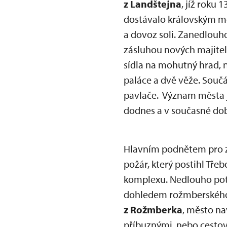
z Landštejna
, jíž roku 
dostávalo královským m
a dovoz soli. Zanedlouh
zásluhou nových majitelů
sídla na mohutný hrad, n
paláce a dvě věže. Součás
pavlače. Význam města ješ
dodnes a v současné dob
Hlavním podnětem pro za
požár, který postihl Tř
komplexu. Nedlouho pot
dohledem rožmberského 
z Rožmberka
, město na
příbuznými, nebo cestova