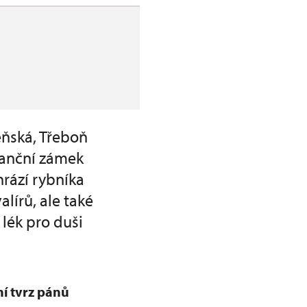
ňská, Třeboň
sanční zámek
rází rybníka
alírů, ale také
 lék pro duši
í tvrz pánů