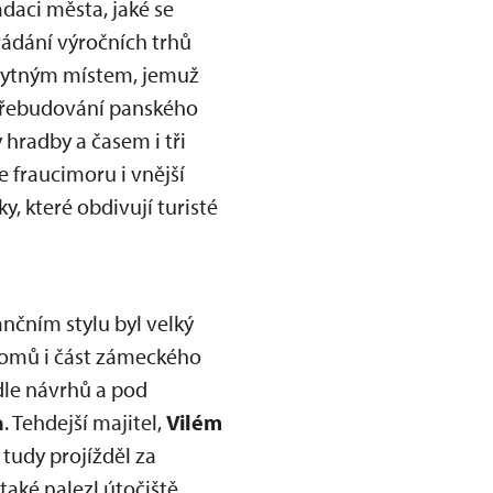
nadaci města, jaké se
ádání výročních trhů
obytným místem, jemuž
k přebudování panského
 hradby a časem i tři
e fraucimoru i vnější
y, které obdivují turisté
nčním stylu byl velký
 domů i část zámeckého
dle návrhů a pod
a
. Tehdejší majitel,
Vilém
 tudy projížděl za
také nalezl útočiště