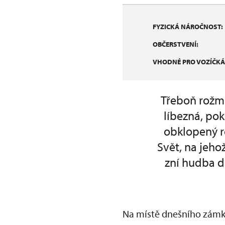
FYZICKÁ NÁROČNOST:
OBČERSTVENÍ:
VHODNÉ PRO VOZÍČKÁ
Třeboň rožmb
líbezná, po
obklopený r
Svět, na jehož
zní hudba do
Na místě dnešního zámku