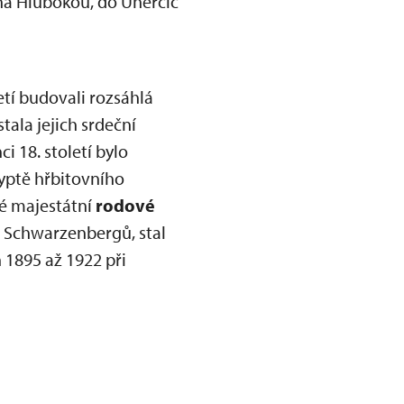
na Hlubokou, do Uherčic
oletí budovali rozsáhlá
tala jejich srdeční
i 18. století bylo
ryptě hřbitovního
vé majestátní
rodové
m Schwarzenbergů, stal
 1895 až 1922 při