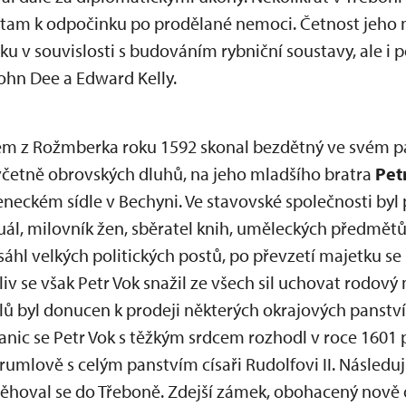
 tam k odpočinku po prodělané nemoci. Četnost jeho 
ku v souvislosti s budováním rybniční soustavy, ale 
John Dee a Edward Kelly.
lém z Rožmberka roku 1592 skonal bezdětný ve svém p
 včetně obrovských dluhů, na jeho mladšího bratra
Pet
eneckém sídle v Bechyni. Ve stavovské společnosti by
uál, milovník žen, sběratel knih, uměleckých předmětů 
áhl velkých politických postů, po převzetí majetku se 
iv se však Petr Vok snažil ze všech sil uchovat rodový
lů byl donucen k prodeji některých okrajových panství.
nic se Petr Vok s těžkým srdcem rozhodl v roce 1601 p
umlově s celým panstvím císaři Rudolfovi II. Následují
ěhoval se do Třeboně. Zdejší zámek, obohacený nově