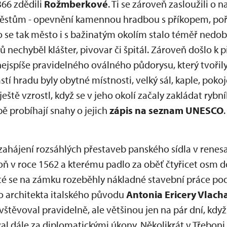
1366 zdědili
Rožmberkové
. Ti se zároveň zasloužili o 
ěstům - opevnění kamennou hradbou s příkopem, poř
o se tak město i s bažinatým okolím stalo téměř ned
 nechyběl klášter, pivovar či špitál. Zároveň došlo 
ejspíše pravidelného oválného půdorysu, který tvořily
tí hradu byly obytné místnosti, velký sál, kaple, pokoj
tě vzrostl, když se v jeho okolí začaly zakládat rybník
ě probíhají snahy o jejich
zápis na seznam UNESCO
.
hájení rozsáhlých přestaveb panského sídla v renesa
eboň v roce 1562 a kterému padlo za oběť čtyřicet osm
é se na zámku rozeběhly nákladné stavební práce po
architekta italského původu
Antonia Ericery Vlach
vštěvoval pravidelně, ale většinou jen na pár dní, když
l dále za diplomatickými úkony. Několikrát v Třeboni 