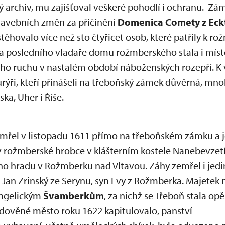
ý archiv, mu zajišťoval veškeré pohodlí i ochranu. Z
stavebních změn za přičinění
Domenica Comety z Ec
ěhovalo více než sto čtyřicet osob, které patřily k 
ta posledního vladaře domu rožmberského stala i míst
ho ruchu v nastalém období náboženských rozepří. K 
 kurýři, kteří přinášeli na třeboňský zámek důvěrná, mn
ka, Uher i Říše.
mřel v listopadu 1611 přímo na třeboňském zámku a 
 rožmberské hrobce v klášterním kostele Nanebevzetí
o hradu v Rožmberku nad Vltavou. Záhy zemřel i jedi
Jan Zrinský ze Serynu, syn Evy z Rožmberka. Majetek 
ngelickým
Švamberkům
, za nichž se Třeboň stala 
adověné město roku 1622 kapitulovalo, panství