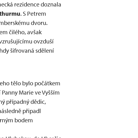
ámecká rezidence doznala
kthurmu
. S Petrem
rožmberskému dvoru.
em čilého, avšak
vzrušujícímu ovzduší
ohdy šifrovaná sdělení
jeho tělo bylo počátkem
 Panny Marie ve Vyšším
ný případný dědic,
následně připadl
opěrným bodem