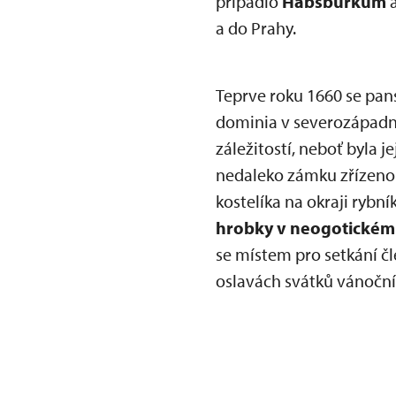
připadlo
Habsburkům
a
a do Prahy.
Teprve roku 1660 se pans
dominia v severozápadníc
záležitostí, neboť byla 
nedaleko zámku zřízeno 
kostelíka na okraji ryb
hrobky v neogotickém
se místem pro setkání čl
oslavách svátků vánoční