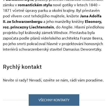
zámku v
romantickém stylu
nové gotiky v letech 1840 –
1871 včetně úpravy parku a okolní krajiny. Byl přestavěn
pod vlivem cest tehdejšího majitele, knížete
Jana Adolfa
II. ze Schwarzenbergu
a jeho manželky kněžny
Eleonory,
roz. princezny Liechtenstein
, do Anglie. Hlavní předlohou
projektu byl královský zámek Windsor. Přestavba byla
započata podle plánů vídeňského architekta Franze Beera,
po jeho smrti pokračoval hlavně v projektování honosných
interiérů schwarzenberský stavitel Damasius Deworetzky.
Rychlý kontakt
Nevíte si rady? Nevadí, ozvěte se nám, rádi vám poradíme.
VŠECHNY KONTAKTY