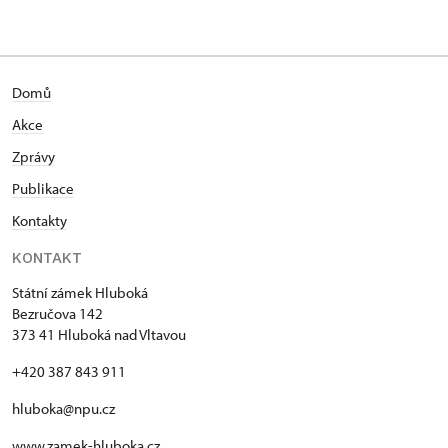
Domů
Akce
Zprávy
Publikace
Kontakty
KONTAKT
Státní zámek Hluboká
Bezručova 142
373 41 Hluboká nad Vltavou
+420 387 843 911
hluboka@npu.cz
www.zamek-hluboka.cz