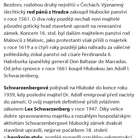
Bezdrev, rozlohou druhý největší v Čechách. Významný
šlechtický
rod pánů z Hradce
zakoupil hlubocké panství
v roce 1561. O dva roky později nechali noví majitelé
původní gotický hrad stavebně upravit na renesanční
zámek. Koncem 16. stol. byl dalším majitelem panství rod
Malovců z Malovic, jako protestanti však přišli o majetek
v roce 1619 a o čtyři roky později jako náhradu za válečné
pohledávky získal panství od císaře Ferdinanda II.
Habsburka španělský generál Don Baltazar de Marradas.
Od jeho synovce v roce 1661 koupil Hlubokou Jan Adolf I.
Schwarzenberg.
Schwarzenbergové
pobývali na Hluboké do konce roku
1939, kdy poslední majitel Dr. Adolf emigroval před nacisty
do zámoří. O svůj majetek definitivně přišli zvláštním
zákonem
Lex Schwarzenberg
v roce 1947. Díky velice
dobře spravovanému majetku a rozsáhlým hospodářským
aktivitám Schwarzenbergové hlubocký zámek dvakrát
stavebně upravili, nejprve počátkem 18. století
v
barokním stylu
, později provedli rozsáhlou rekonstrukci