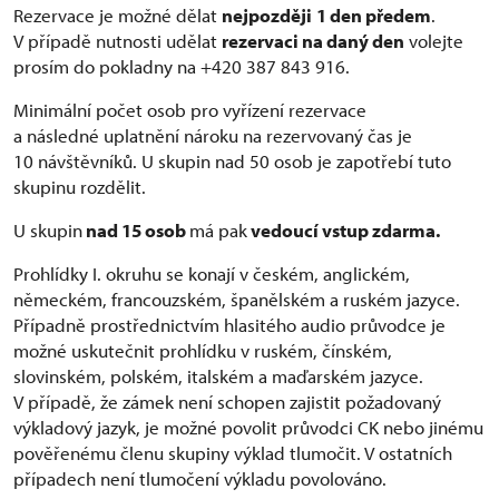
Rezervace je možné dělat
nejpozději
1 den předem
.
V případě nutnosti udělat
rezervaci na daný den
volejte
prosím do pokladny na +420 387 843 916.
Minimální počet osob pro vyřízení rezervace
a následné uplatnění nároku na rezervovaný čas je
10 návštěvníků. U skupin nad 50 osob je zapotřebí tuto
skupinu rozdělit.
U skupin
nad 15 osob
má pak
vedoucí vstup zdarma.
Prohlídky I. okruhu se konají v českém, anglickém,
německém, francouzském, španělském a ruském jazyce.
Případně prostřednictvím hlasitého audio průvodce je
možné uskutečnit prohlídku v ruském, čínském,
slovinském, polském, italském a maďarském jazyce.
V případě, že zámek není schopen zajistit požadovaný
výkladový jazyk, je možné povolit průvodci CK nebo jinému
pověřenému členu skupiny výklad tlumočit. V ostatních
případech není tlumočení výkladu povolováno.