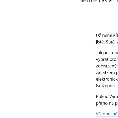
Šetříte čas a 
Už nemusít
jisté. Stač
Jak postupo
vybrat proh
zobrazeným
začátkem pr
elektronic
(snížené v
Pokud Vám 
přímo na p
Všeobecné