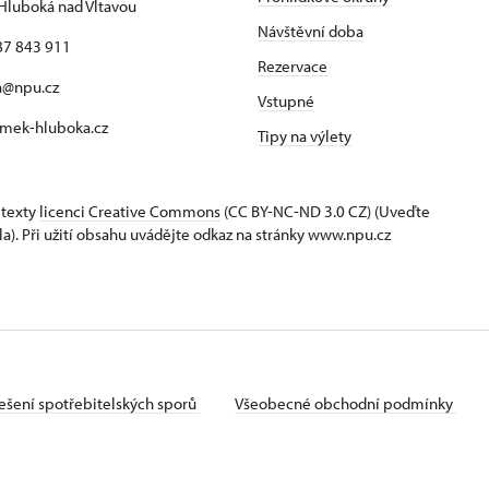
Hluboká nad Vltavou
Návštěvní doba
87 843 911
Rezervace
a@npu.cz
Vstupné
mek-hluboka.cz
Tipy na výlety
 texty
licenci Creative Commons
(CC BY-NC-ND 3.0 CZ) (Uveďte
la). Při užití obsahu uvádějte odkaz na stránky www.npu.cz
ešení spotřebitelských sporů
Všeobecné obchodní podmínky