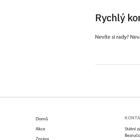
Rychlý ko
Nevíte si rady? Ne
KONT
Domů
Akce
Státní 
Bezručo
Zprávy