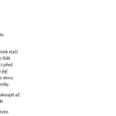
te
enek stačí
 řídit
i před
její
e slevu
enky.
akoupit až
k!
tvím