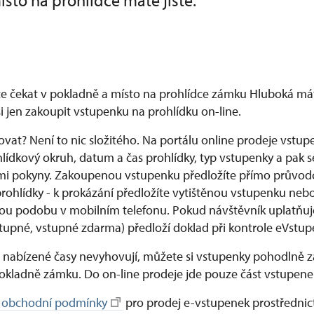
místo na prohlídce máte jisté.
e čekat v pokladně a místo na prohlídce zámku Hluboká má
í si jen zakoupit vstupenku na prohlídku on-line.
vat? Není to nic složitého. Na portálu online prodeje vstup
lídkový okruh, datum a čas prohlídky, typ vstupenky a pak se
i pokyny. Zakoupenou vstupenku předložíte přímo průvodc
ohlídky - k prokázání předložíte vytištěnou vstupenku nebo 
kou podobu v mobilním telefonu. Pokud návštěvník uplatňuj
stupné, vstupné zdarma) předloží doklad při kontrole eVstup
nabízené časy nevyhovují, můžete si vstupenky pohodlně z
okladně zámku. Do on-line prodeje jde pouze část vstupene
 obchodní podmínky
pro prodej e-vstupenek prostřednic