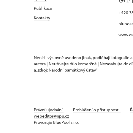
373 41 
Publikace
+420 3
Kontakty
hlubok
www.za
Není-li výslovně uvedeno jinak, podléhají fotografie a
autora | Neužívejte dílo komerčně | Nezasahujte do dí
a „zdroj: Národní památkový ústav“
Právní ujednání
Prohlášení o přístupnosti
Ř
webeditor@npu.cz
Provozuje BluePool s.r.o.