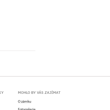
KY
MOHLO BY VÁS ZAJÍMAT
O zámku
Fotogalerie