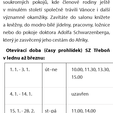
soukromých pokojů, kde členové rodiny ještě
v minulém století společně trávili Vánoce i další
významné okamžiky. Zavítáte do salonu knížete
a kněžny, do modro-bílé jídelny, pracovny, ložnice
nebo do pokoje doktora Adolfa Schwarzenberga,
který je zasvěcený jeho cestám do Afriky.
Otevírací doba (časy prohlídek) SZ Třeboň
v lednu až březnu:
1. 1. - 3. 1.
út–ne
10.00, 11.30, 13.30,
15.00
4. 1. - 14. 1.
uzavřen
15. 1. - 28. 2.
st–pá
11.00, 14.00