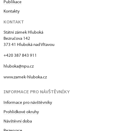
Publikace
Kontakty
KONTAKT
Státní zámek Hluboká
Bezručova 142
373 41 Hluboká nad Vltavou
+420 387 843 911
hluboka@npu.cz
www.zamek-hluboka.cz
INFORMACE PRO NÁVŠTĚVNÍKY
Informace pro návštěvníky
Prohlídkové okruhy
Návštěvní doba
Rezervace