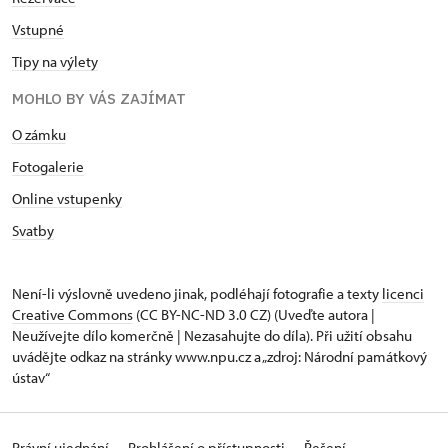
Vstupné
Tipy na výlety
MOHLO BY VÁS ZAJÍMAT
O zámku
Fotogalerie
Online vstupenky
Svatby
Není-li výslovně uvedeno jinak, podléhají fotografie a texty
licenci
Creative Commons
(CC BY-NC-ND 3.0 CZ) (Uveďte autora |
Neužívejte dílo komerčně | Nezasahujte do díla). Při užití obsahu
uvádějte odkaz na stránky www.npu.cz a „zdroj: Národní památkový
ústav“
Právní ujednání
Prohlášení o přístupnosti
Řešení