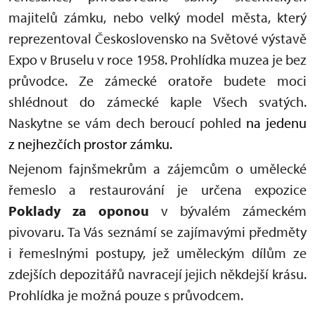
majitelů zámku, nebo velký model města, který
reprezentoval Československo na Světové výstavě
Expo v Bruselu v roce 1958. Prohlídka muzea je bez
průvodce. Ze zámecké oratoře budete moci
shlédnout do zámecké kaple Všech svatých.
Naskytne se vám dech beroucí pohled
na jedenu
z nejhezčích prostor zámku.
Nejenom fajnšmekrům a zájemcům o umělecké
řemeslo a restaurování je určena expozice
Poklady za oponou
v bývalém zámeckém
pivovaru. Ta Vás seznámí se zajímavými předměty
i řemeslnými postupy, jež uměleckým dílům ze
zdejších depozitářů navracejí jejich někdejší krásu.
Prohlídka je možná pouze s průvodcem.