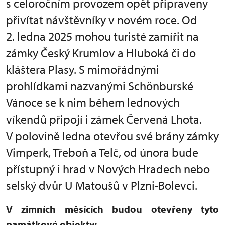
s celoročním provozem opět připraveny
přivítat návštěvníky v novém roce. Od
2. ledna 2025 mohou turisté zamířit na
zámky Český Krumlov a Hluboká či do
kláštera Plasy. S mimořádnými
prohlídkami nazvanými Schönburské
Vánoce se k nim během lednových
víkendů připojí i zámek Červená Lhota.
V polovině ledna otevřou své brány zámky
Vimperk, Třeboň a Telč, od února bude
přístupný i hrad v Nových Hradech nebo
selský dvůr U Matoušů v Plzni-Bolevci.
V zimních měsících budou otevřeny tyto
památkové objekty: