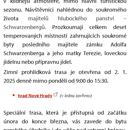
v klidnější atmosféře, mimo hlavní turistickou
sezonu. Návštěvníci nahlédnou do soukromého
života
majitelů hlubockého panství –
Schwarzenbergů.
Prozkoumají celkem deset
temperovaných místností zahrnujících soukromé
byty posledního majitele zámku Adolfa
Schwarzenberga a jeho matky Terezie, loveckou
jídelnu nebo přípravnu jídel.
Zimní prohlídková trasa je otevřena od 2. 1.
2025 denně mimo pondělí od 9:00 do 15:30.
hrad Nové Hrady
(v lednu zavřeno)
Speciální trasa, která je přístupná od začátku
února do konce března, vás zavede do bytu
panského úředníka i do věže nad vstupní bránou,