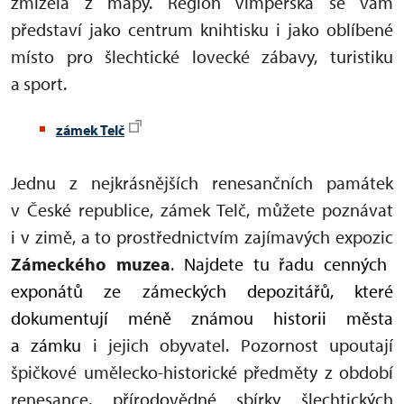
zmizela z mapy. Region Vimperska se vám
představí jako centrum knihtisku i jako oblíbené
místo pro šlechtické lovecké zábavy, turistiku
a sport.
zámek Telč
Jednu z nejkrásnějších renesančních památek
v České republice, zámek Telč, můžete poznávat
i v zimě, a to prostřednictvím zajímavých expozic
Zámeckého muzea
.
Najdete tu řadu cenných
exponátů ze zámeckých depozitářů, které
dokumentují méně známou historii města
a zámku
i jejich obyvatel. Pozornost upoutají
špičkové umělecko-historické předměty z období
renesance, přírodovědné sbírky šlechtických